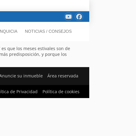
NQUICIA
NOTICIAS / CONSEJOS
Y es que los meses estivales son de
más predisposición, y porque los
Anuncie su inmueble
Área reservada
lítica de Privacidad
Política de cookies