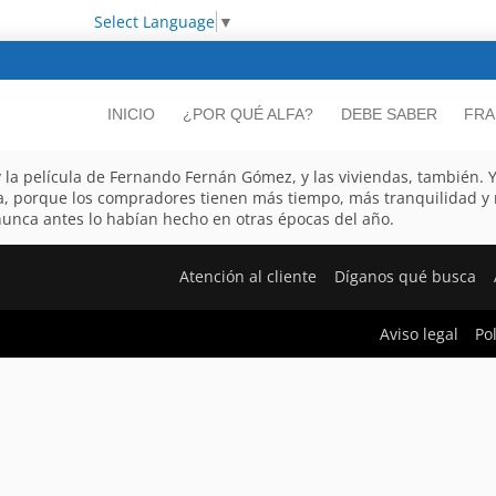
Select Language
▼
INICIO
¿POR QUÉ ALFA?
DEBE SABER
FRA
 y la película de Fernando Fernán Gómez, y las viviendas, también. 
da, porque los compradores tienen más tiempo, más tranquilidad y 
unca antes lo habían hecho en otras épocas del año.
Atención al cliente
Díganos qué busca
Aviso legal
Po