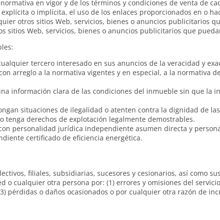
a normativa en vigor y de los términos y condiciones de venta de c
explícita o implícita, el uso de los enlaces proporcionados en o haci
lquier otros sitios Web, servicios, bienes o anuncios publicitarios 
ros sitios Web, servicios, bienes o anuncios publicitarios que puedan
les:
ualquier tercero interesado en sus anuncios de la veracidad y exac
on arreglo a la normativa vigentes y en especial, a la normativa de
na información clara de las condiciones del inmueble sin que la 
ongan situaciones de ilegalidad o atenten contra la dignidad de la
o tenga derechos de explotación legalmente demostrables.
con personalidad jurídica independiente asumen directa y person
iente certificado de eficiencia energética.
ctivos, filiales, subsidiarias, sucesores y cesionarios, así como s
 o cualquier otra persona por: (1) errores y omisiones del servicio;
 (3) pérdidas o daños ocasionados o por cualquier otra razón de in