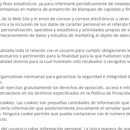
 y fines estadísticos, ya para informarle periódicamente de novedad
normativas en materia de prevención de blanqueo de capitales y fin
s de la Web Site y el envío de correos y correos electrónicos u otr
io a la inclusión de sus datos de carácter personal en el referido
personalización, operativa y estadística y actividades propias de s
acenamiento de datos y estudios de marketing al objeto de adecuar
izada toda la relación con el usuario para cumplir obligaciones l
cesarios o pertinentes para la finalidad para la que hubiesen sido
nalidad distinta para la cual hubiesen sido recabados o recogidos 
anizativas necesarias para garantizar la seguridad e integridad de
o.
n ejercitar gratuitamente los derechos de oposición, acceso e info
troactivos en los términos especificados en la Política de Privacida
de cookies. Las cookies son pequeñas cantidades de información qu
 cierta información que posteriormente únicamente el servidor que
o. Ninguna cookie permite que pueda contactarse con el número de 
cto.
 del usuario o robar información personal. La única manera de qu