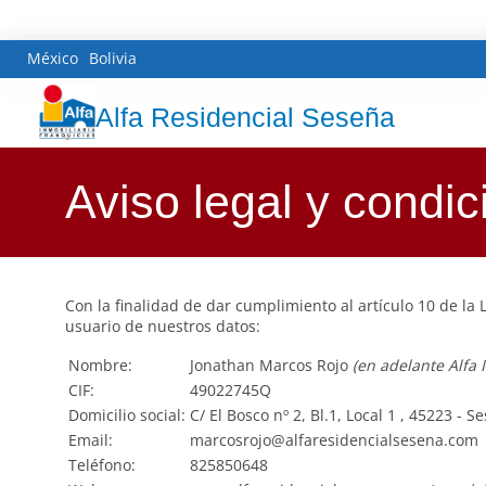
México
Bolivia
Alfa Residencial Seseña
Aviso legal y condi
Con la finalidad de dar cumplimiento al artículo 10 de la
usuario de nuestros datos:
Nombre:
Jonathan Marcos Rojo
(en adelante Alfa 
CIF:
49022745Q
Domicilio social:
C/ El Bosco nº 2, Bl.1, Local 1 , 45223 - S
Email:
marcosrojo@alfaresidencialsesena.com
Teléfono:
825850648