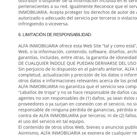
distribuir o disponer de la información incluida en el se
pertenecientes a su red. Igualmente Reconoce que el serv
INMOBILIARIA. Acepta proteger los derechos de autor de 
autorizado o adecuado del servicio por terceros o violaci
infringiendo o viceversa.
6. LIMITACIÓN DE RESPONSABILIDAD:
ALFA INMOBILIARIA ofrece esta Web Site “tal y como está”,
Web, o la información, contenido, software, diseños, ar
garantías, incluidas, entre otras, la garantía de idon
DE CUALQUIER ÍNDOLE QUE PUEDAN DERIVARSE DEL USO D
Sin perjuicio de lo dispuesto en el párrafo anterior, AL
completud, actualización y precisión de los datos o inform
otros datos e informaciones relevantes acerca de los produ
ALFA INMOBILIARIA no garantiza que el servicio sea compat
“caballos de troya” y no se hace responsable de daños c
agentes no son responsables de (1) daños, ya sean éstos 
proveedores o ya surjan en conexión con el servicio, no 
responsable de ninguna pérdida de ganancias, pérdida en
contra de ALFA INMOBILIARIA por terceros; ni de (2) fallo
el uso del servicio en tal equipo.
El contenido de otros sitios Web, bienes o anuncios publi
Asimismo, ALFA INMOBILIARIA se exonera de cualquier re