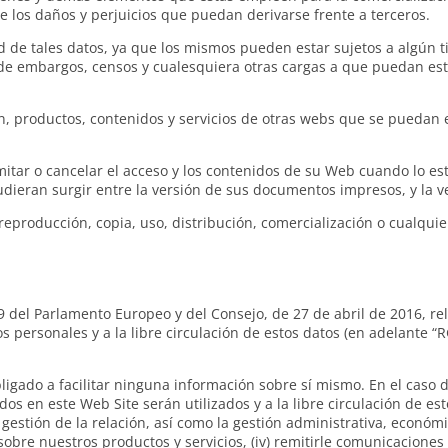
e los daños y perjuicios que puedan derivarse frente a terceros.
d de tales datos, ya que los mismos pueden estar sujetos a algún ti
de embargos, censos y cualesquiera otras cargas a que puedan est
, productos, contenidos y servicios de otras webs que se puedan e
mitar o cancelar el acceso y los contenidos de su Web cuando lo es
dieran surgir entre la versión de sus documentos impresos, y la v
reproducción, copia, uso, distribución, comercialización o cualquie
el Parlamento Europeo y del Consejo, de 27 de abril de 2016, rela
os personales y a la libre circulación de estos datos (en adelante 
bligado a facilitar ninguna información sobre sí mismo. En el caso 
os en este Web Site serán utilizados y a la libre circulación de est
a gestión de la relación, así como la gestión administrativa, económi
ad sobre nuestros productos y servicios, (iv) remitirle comunicacione