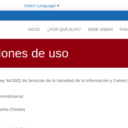
Select Language
▼
INICIO
¿POR QUÉ ALFA?
DEBE SABER
FRA
ciones de uso
 Ley 34/2002 de Servicios de la Sociedad de la Información y Comerc
Inmobiliaria)
eseña (Toledo)