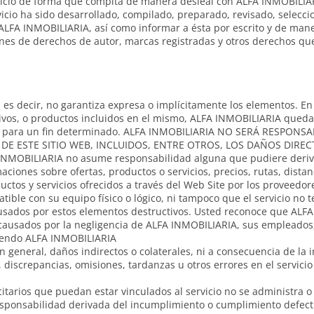
rvicio de forma que compita de manera desleal con ALFA INMOBILIAR
icio ha sido desarrollado, compilado, preparado, revisado, selec
ALFA INMOBILIARIA, así como informar a ésta por escrito y de mane
ones de derechos de autor, marcas registradas y otros derechos que
 es decir, no garantiza expresa o implícitamente los elementos. En
chivos, o productos incluidos en el mismo, ALFA INMOBILIARIA qued
eidad para un fin determinado. ALFA INMOBILIARIA NO SERÁ RESPON
E ESTE SITIO WEB, INCLUIDOS, ENTRE OTROS, LOS DAÑOS DIREC
FA INMOBILIARIA no asume responsabilidad alguna que pudiere deriva
aciones sobre ofertas, productos o servicios, precios, rutas, distan
ctos y servicios ofrecidos a través del Web Site por los proveedor
ible con su equipo físico o lógico, ni tampoco que el servicio no t
ausados por estos elementos destructivos. Usted reconoce que ALF
causados por la negligencia de ALFA INMOBILIARIA, sus empleados, 
siendo ALFA INMOBILIARIA
 general, daños indirectos o colaterales, ni a consecuencia de la
s, discrepancias, omisiones, tardanzas u otros errores en el servic
citarios que puedan estar vinculados al servicio no se administra 
sponsabilidad derivada del incumplimiento o cumplimiento defect