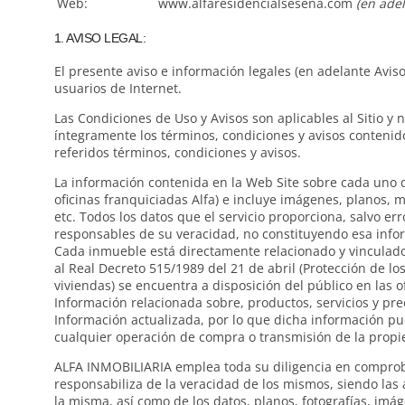
Web:
www.alfaresidencialsesena.com
(en ade
1. AVISO LEGAL:
El presente aviso e información legales (en adelante Avis
usuarios de Internet.
Las Condiciones de Uso y Avisos son aplicables al Sitio y
íntegramente los términos, condiciones y avisos contenido
referidos términos, condiciones y avisos.
La información contenida en la Web Site sobre cada uno de
oficinas franquiciadas Alfa) e incluye imágenes, planos, m
etc. Todos los datos que el servicio proporciona, salvo e
responsables de su veracidad, no constituyendo esa inf
Cada inmueble está directamente relacionado y vinculado c
al Real Decreto 515/1989 del 21 de abril (Protección de 
viviendas) se encuentra a disposición del público en las o
Información relacionada sobre, productos, servicios y pr
Información actualizada, por lo que dicha información pue
cualquier operación de compra o transmisión de la prop
ALFA INMOBILIARIA emplea toda su diligencia en comprobar
responsabiliza de la veracidad de los mismos, siendo las
la misma, así como de los datos, planos, fotografías, im