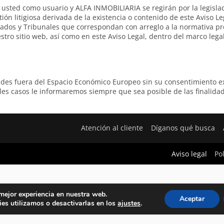
e usted como usuario y ALFA INMOBILIARIA se regirán por la legisla
ón litigiosa derivada de la existencia o contenido de este Aviso Leg
dos y Tribunales que correspondan con arreglo a la normativa pr
ro sitio web, así como en este Aviso Legal, dentro del marco lega
es fuera del Espacio Económico Europeo sin su consentimiento ex
es casos le informaremos siempre que sea posible de las finalida
Atención al cliente
Díganos qué busca
Aviso legal
Po
 mejor experiencia en nuestra web.
Aceptar
es utilizamos o desactivarlas en los
ajustes
.