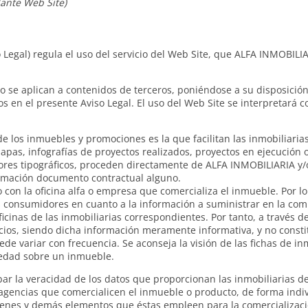
lante Web Site)
o Legal) regula el uso del servicio del Web Site, que ALFA INMOBILI
 no se aplican a contenidos de terceros, poniéndose a su disposici
s en el presente Aviso Legal. El uso del Web Site se interpretará 
 los inmuebles y promociones es la que facilitan las inmobiliarias 
apas, infografías de proyectos realizados, proyectos en ejecución o
rrores tipográficos, proceden directamente de ALFA INMOBILIARIA y/o
ormación documento contractual alguno.
on la oficina alfa o empresa que comercializa el inmueble. Por lo 
los consumidores en cuanto a la información a suministrar en la c
ficinas de las inmobiliarias correspondientes. Por tanto, a través 
ecios, siendo dicha información meramente informativa, y no consti
de variar con frecuencia. Se aconseja la visión de las fichas de i
iedad sobre un inmueble.
 la veracidad de los datos que proporcionan las inmobiliarias de 
 agencias que comercialicen el inmueble o producto, de forma indi
ágenes y demás elementos que éstas empleen para la comercializaci