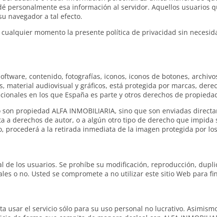
 dé personalmente esa información al servidor. Aquellos usuarios q
u navegador a tal efecto.
 cualquier momento la presente política de privacidad sin necesid
 software, contenido, fotografías, iconos, iconos de botones, archiv
, material audiovisual y gráficos, está protegida por marcas, dere
acionales en los que España es parte y otros derechos de propiedad
no son propiedad ALFA INMOBILIARIA, sino que son enviadas directa
eta a derechos de autor, o a algún otro tipo de derecho que impida
 procederá a la retirada inmediata de la imagen protegida por los
 de los usuarios. Se prohíbe su modificación, reproducción, duplica
es o no. Usted se compromete a no utilizar este sitio Web para fin
pta usar el servicio sólo para su uso personal no lucrativo. Asimismo