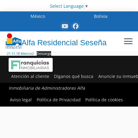
Select Language
▼
México
Bolivia
Alfa Residencial Seseña
21.11.18 Metros2
Descarga
Atención al cliente
Díganos qué busca
Anuncie su inmueb
Inmobiliaria de Administradores Alfa
Aviso legal
Política de Privacidad
Política de cookies