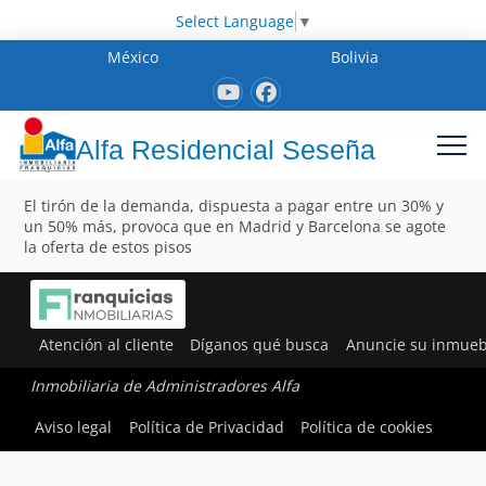
Select Language
▼
México
Bolivia
Alfa Residencial Seseña
El tirón de la demanda, dispuesta a pagar entre un 30% y
un 50% más, provoca que en Madrid y Barcelona se agote
la oferta de estos pisos
Atención al cliente
Díganos qué busca
Anuncie su inmueb
Inmobiliaria de Administradores Alfa
Aviso legal
Política de Privacidad
Política de cookies