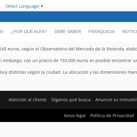
Select Language
▼
IO
¿POR QUÉ ALFA?
DEBE SABER
FRANQUICIA
NOTIC
.145 euros, según el Observatorio del Mercado de la Vivienda, elab
n embargo, con un precio de 150.000 euros es posible encontrar u
muy distintas según la ciudad. La ubicación y las dimensiones mar
Atención al cliente
Díganos qué busca
Anuncie su inmuebl
Aviso legal
Política de Privacidad