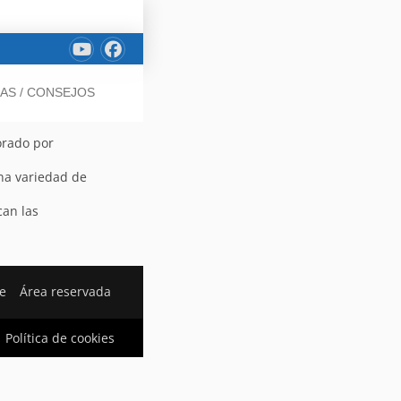
IAS / CONSEJOS
orado por
na variedad de
can las
e
Área reservada
Política de cookies