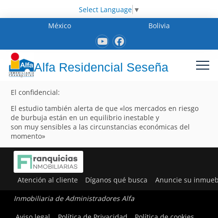
Select Language
▼
México
Bolivia
Alfa Residencial Seseña
El confidencial:
El estudio también alerta de que «los mercados en riesgo
de burbuja están en un equilibrio inestable y
son muy sensibles a las circunstancias económicas del
momento»
Atención al cliente
Díganos qué busca
Anuncie su inmueb
Inmobiliaria de Administradores Alfa
Aviso legal
Política de Privacidad
Política de cookies