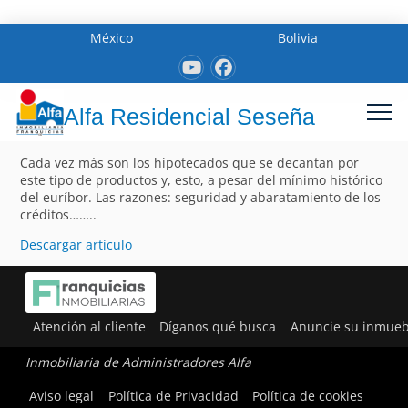
México
Bolivia
Alfa Residencial Seseña
Cada vez más son los hipotecados que se decantan por
este tipo de productos y, esto, a pesar del mínimo histórico
del euríbor. Las razones: seguridad y abaratamiento de los
créditos……..
Descargar artículo
Atención al cliente
Díganos qué busca
Anuncie su inmueb
Inmobiliaria de Administradores Alfa
Aviso legal
Política de Privacidad
Política de cookies