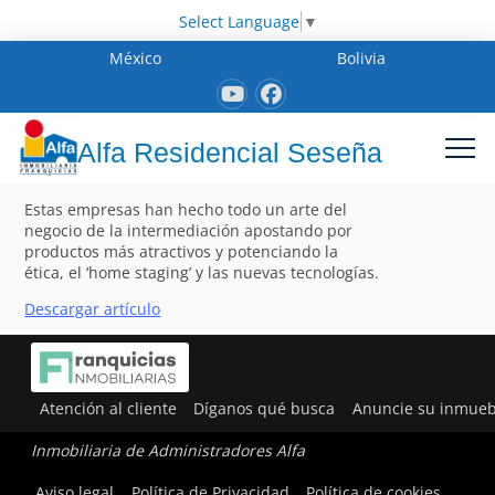
Select Language
▼
México
Bolivia
Alfa Residencial Seseña
Estas empresas han hecho todo un arte del
negocio de la intermediación apostando por
productos más atractivos y potenciando la
ética, el ‘home staging’ y las nuevas tecnologías.
Descargar artículo
Atención al cliente
Díganos qué busca
Anuncie su inmueb
Inmobiliaria de Administradores Alfa
Aviso legal
Política de Privacidad
Política de cookies