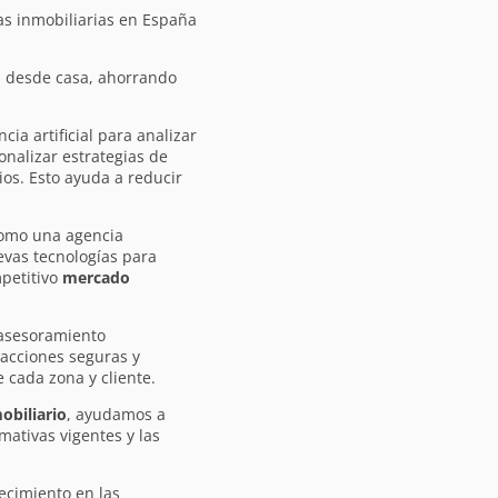
s inmobiliarias en España
s desde casa, ahorrando
ncia artificial para analizar
onalizar estrategias de
ios. Esto ayuda a reducir
como una agencia
evas tecnologías para
mpetitivo
mercado
 asesoramiento
sacciones seguras y
 cada zona y cliente.
obiliario
, ayudamos a
mativas vigentes y las
ecimiento en las