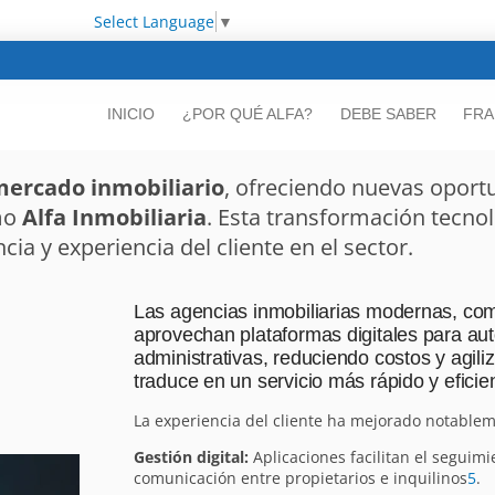
Select Language
▼
INICIO
¿POR QUÉ ALFA?
DEBE SABER
FRA
ercado inmobiliario
, ofreciendo nuevas oport
mo
Alfa Inmobiliaria
. Esta transformación tecno
cia y experiencia del cliente en el sector.
Las agencias inmobiliarias modernas, como
aprovechan plataformas digitales para au
administrativas, reduciendo costos y agil
traduce en un servicio más rápido y eficien
La experiencia del cliente ha mejorado notable
Gestión digital:
Aplicaciones facilitan el seguimi
comunicación entre propietarios e inquilinos
5
.