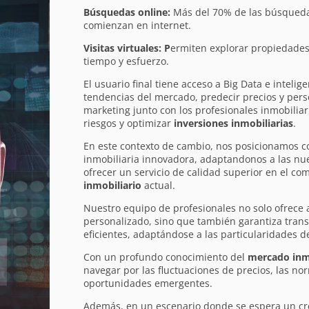
Búsquedas online:
Más del 70% de las búsqueda
comienzan en internet.
Visitas virtuales: P
ermiten explorar propiedade
tiempo y esfuerzo.
El usuario final tiene acceso a Big Data e intelige
tendencias del mercado, predecir precios y pers
marketing junto con los profesionales inmobiliar
riesgos y optimizar
inversiones inmobiliarias
.
En este contexto de cambio, nos posicionamos 
inmobiliaria innovadora, adaptandonos a las nu
ofrecer un servicio de calidad superior en el co
inmobiliario
actual.
Nuestro equipo de profesionales no solo ofrece
personalizado, sino que también garantiza tran
eficientes, adaptándose a las particularidades de
Con un profundo conocimiento del
mercado inm
navegar por las fluctuaciones de precios, las nor
oportunidades emergentes.
Además, en un escenario donde se espera un cr