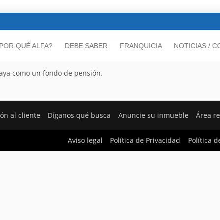
POR QUÉ ALFA?
DEBE SABER
FRANQUICIA
NOTICIAS / 
laya como un fondo de pensión.
ón al cliente
Díganos qué busca
Anuncie su inmueble
Área r
Aviso legal
Política de Privacidad
Política d