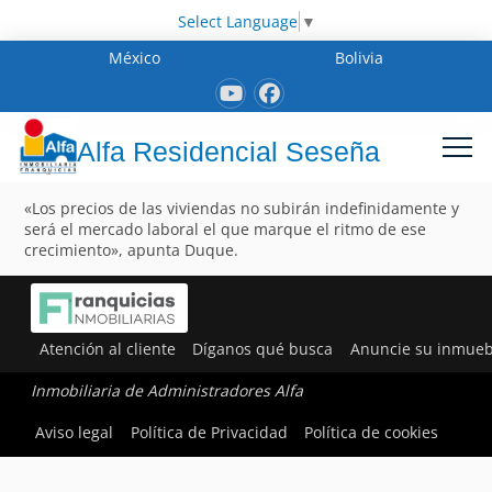
Select Language
▼
México
Bolivia
Alfa Residencial Seseña
«Los precios de las viviendas no subirán indefinidamente y
será el mercado laboral el que marque el ritmo de ese
crecimiento», apunta Duque.
Atención al cliente
Díganos qué busca
Anuncie su inmueb
Inmobiliaria de Administradores Alfa
Aviso legal
Política de Privacidad
Política de cookies