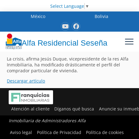
Select Language
▼
México
Bolivia
Alfa Residencial Seseña
La crisis, afirma Jesús Duque, vicepresidente de la res Alfa
Inmobiliaria, ha modificado drásticamente el perfil del
comprador particular de vivienda.
Descargar artículo
Atención al cliente
Díganos qué busca
Anuncie su inmueb
Inmobiliaria de Administradores Alfa
Aviso legal
Política de Privacidad
Política de cookies