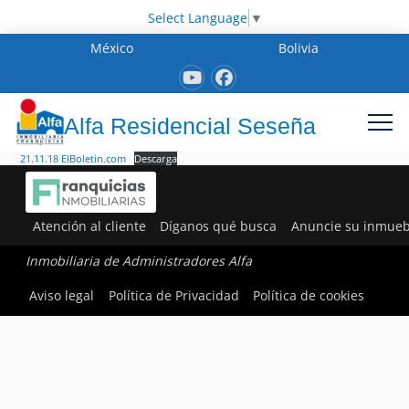
Select Language
▼
México
Bolivia
Alfa Residencial Seseña
21.11.18 ElBoletin.com
Descarga
Atención al cliente
Díganos qué busca
Anuncie su inmueb
Inmobiliaria de Administradores Alfa
Aviso legal
Política de Privacidad
Política de cookies