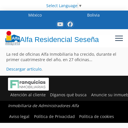
Select Language
▼
México
Bolivia
Alfa Residencial Seseña
La red de oficinas Alfa Inmobiliaria ha crecido, durante el
primer cuatrimestre del año, en 27 oficinas…
Descargar artículo
.
Atención al cliente
Díganos qué busca
Anuncie su inmueb
Inmobiliaria de Administradores Alfa
Aviso legal
Política de Privacidad
Política de cookies