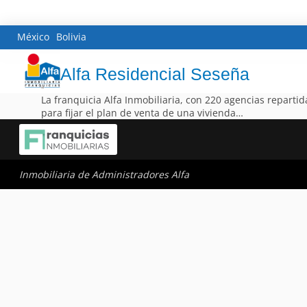
México
Bolivia
Alfa Residencial Seseña
La franquicia Alfa Inmobiliaria, con 220 agencias repartid
para fijar el plan de venta de una vivienda…
Inmobiliaria de Administradores Alfa