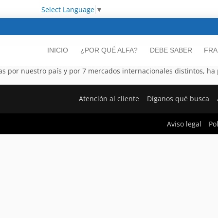
Select Language
▼
INICIO
¿POR QUÉ ALFA?
DEBE SABER
FRA
as por nuestro país y por 7 mercados internacionales distintos, ha
Atención al cliente
Díganos qué busca
Aviso legal
Po