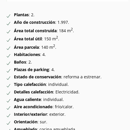
Plantas
: 2.
Año de construcción
: 1.997.
2
Área total construida
: 184 m
.
2
Área total útil
: 150 m
.
2
Área parcela
: 140 m
.
Habitaciones
: 4.
Baños
: 2.
Plazas de parking
: 4.
Estado de conservación
: reforma a estrenar.
Tipo calefacción
: individual.
Detalles calefacción
: Electricidad.
Agua caliente
: individual.
Aire acondicionado
: frío/calor.
Interior/exterior
: exterior.
Orientación
: sur.
Amueblado
: cocina amueblada.